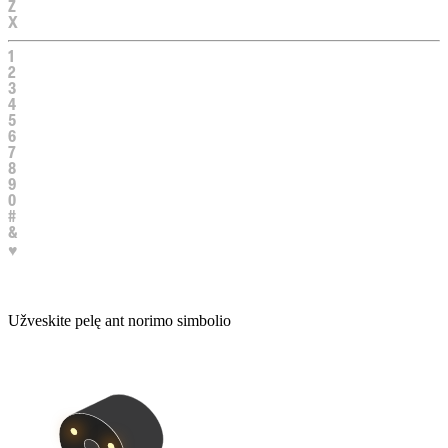
Ž
X
1
2
3
4
5
6
7
8
9
0
#
&
♥
Užveskite pelę ant norimo simbolio