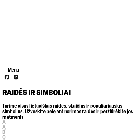
Menu
RAIDĖS IR SIMBOLIAI
Turime visas lietuviškas raides, skaičius ir populiariausius
simbolius. Užveskite pelę ant norimos raidės ir peržiūrėkite jos
matmenis
A
Ą
B
C