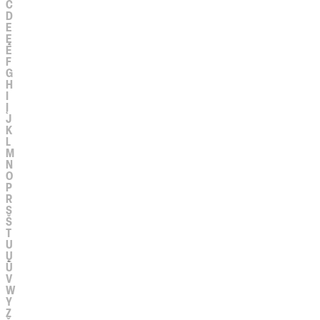
Č
D
E
Ę
Ė
F
G
H
I
Į
J
K
L
M
N
O
P
R
S
Š
T
U
Ų
Ū
V
W
Y
Z