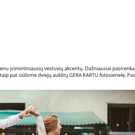
ienu įsimintiniausių vestuvių akcentų. Dažniausiai pasirenka
taip pat siūlome dviejų aukštų GERA KARTU fotosienelę. P