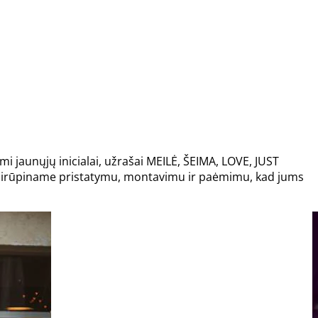
mi jaunųjų inicialai, užrašai MEILĖ, ŠEIMA, LOVE, JUST
asirūpiname pristatymu, montavimu ir paėmimu, kad jums